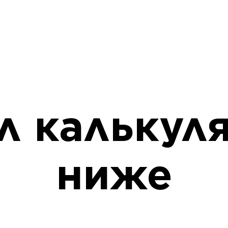
л калькул
ниже