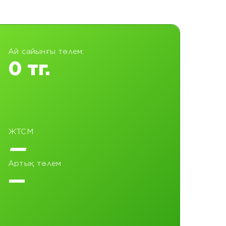
Ай сайынғы төлем:
0 тг.
ЖТСМ
—
Артық төлем
—