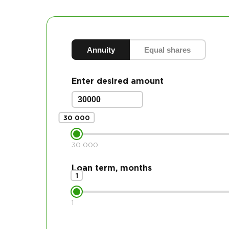
Annuity
Equal shares
Enter desired amount
30 000
30 000
Loan term, months
1
1