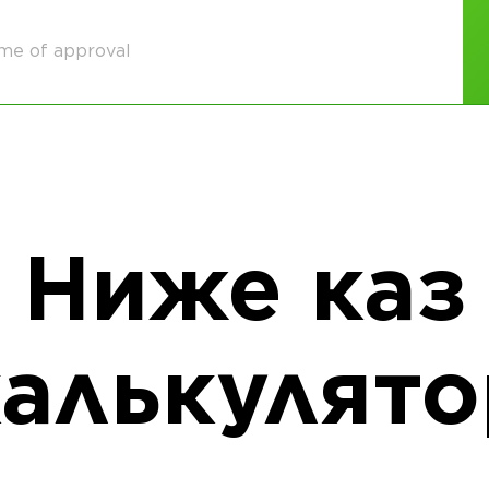
time of approval
Ниже каз
калькулято