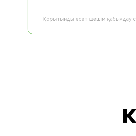
Қорытынды есеп шешім қабылдау сә