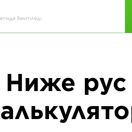
тінде бекітіледі
Ниже рус
калькулято