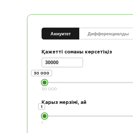
Аннуитет
Дифференциалды
Қажетті соманы көрсетіңіз
30 000
30 000
Қарыз мерзімі, ай
1
1