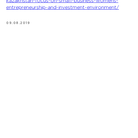
kazakhstan-focus-on-small-business-womens-
entrepreneurship-and-investment-environment/
09.08.2019