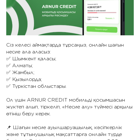
Сіз келесі аймақтарда тұрсаңыз, онлайн шағын
несие ала аласыз:
✅ Шымкент қаласы;
✅ Алматы;
✅ Жамбыл;
✅ Қызылорда;
✅ Түркістан облыстары.
Ол үшін ARNUR CREDIT мобильді қосымшасын
жүктеп алып, тіркеліп, «Несие алу» түймесі арқылы
өтініш беру керек.
📌 Шағын несие ауылшаруашылық, кәсіпкерлік
және тұтынушылық мақсаттарға онлайн түрде