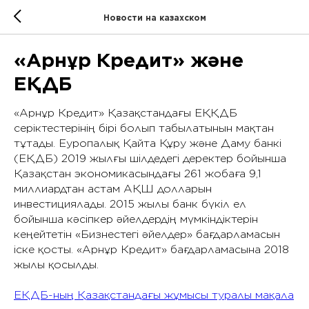
Новости на казахском
«Арнұр Кредит» және
ЕҚДБ
«Арнұр Кредит» Қазақстандағы ЕҚҚДБ
серіктестерінің бірі болып табылатынын мақтан
тұтады. Еуропалық Қайта Құру және Даму банкі
(ЕҚДБ) 2019 жылғы шілдедегі деректер бойынша
Қазақстан экономикасындағы 261 жобаға 9,1
миллиардтан астам АҚШ долларын
инвестициялады. 2015 жылы банк бүкіл ел
бойынша кәсіпкер әйелдердің мүмкіндіктерін
кеңейтетін «Бизнестегі әйелдер» бағдарламасын
іске қосты. «Арнұр Кредит» бағдарламасына 2018
жылы қосылды.
ЕҚДБ-ның Қазақстандағы жұмысы туралы мақала