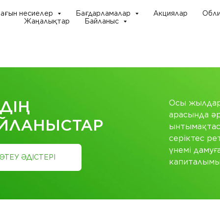
ағын несиелер
Бағдарламалар
Акциялар
Обли
Жаңалықтар
Байланыс
ЗДІҢ
Осы жылдар 
арасында әр
ЙЛАНЫСТАР
ынтымақтаст
серіктес ре
үнемі дамуғ
ӨТЕУ ӘДІСТЕРІ
капиталымыз