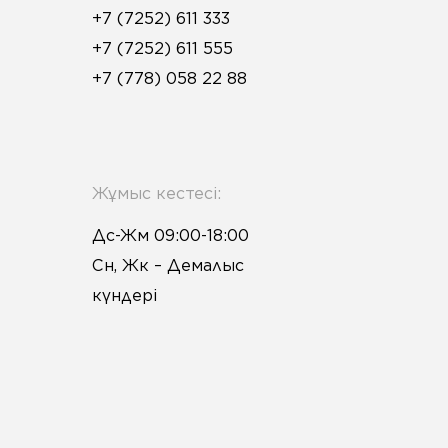
+7 (7252) 611 333
+7 (7252) 611 555
+7 (778) 058 22 88
Жұмыс кестесі:
Дс-Жм 09:00-18:00
Сн, Жк – Демалыс
күндері