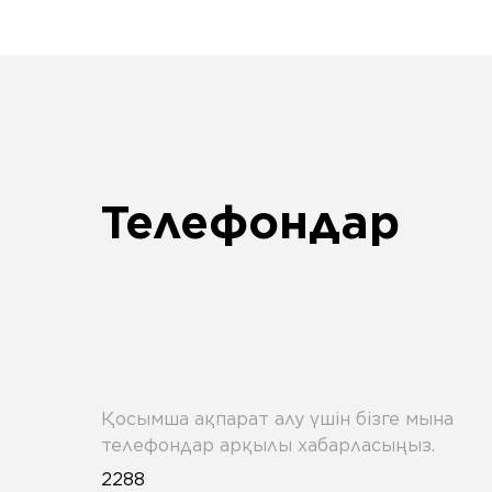
Телефондар
Қосымша ақпарат алу үшін бізге мына
телефондар арқылы хабарласыңыз.
2288