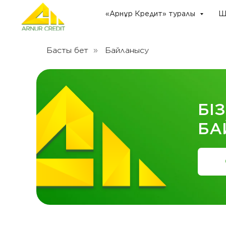
«Арнұр Кредит» туралы
Ш
Басты бет
Байланысу
»
БІ
БА