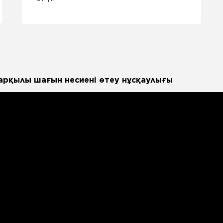
 арқылы шағын несиені өтеу нұсқаулығы