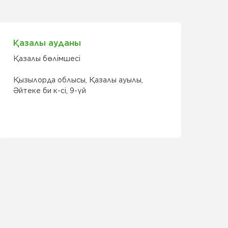
Қазалы ауданы
Қазалы бөлімшесі
Қызылорда облысы, Қазалы ауылы,
Әйтеке би к-сі, 9-үй