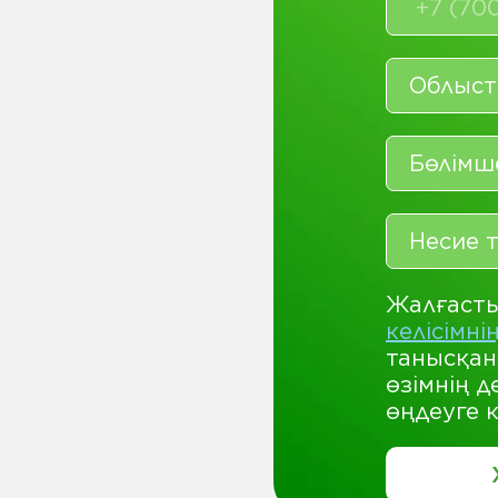
Жалғаст
келісімн
танысқа
өзімнің д
өңдеуге к