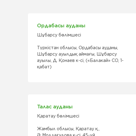
Ордабасы ауданы
Шұбарсу бөлімшесі
Түркістан облысы, Ордабасы ауданы,
Шұбарсу ауылдық аймағы, Шұбарсу
ауылы, Д. Қонаев к-сі, («Балакай» СО, 1-
қабат)
Талас ауданы
Қаратау бөлімшесі
Жамбыл облысы, Қаратау қ.,
Ә. Молдағұлова к-сі, 45-үй