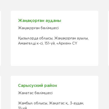
Жаңақорған ауданы
Жаңақорған бөлімшесі
Қызылорда облысы, Жаңақорған ауылы,
Амангелді к-сі, 151-үй, «Аркен» СҮ
Сарысуский район
Жанатас бөлімшесі
Жамбыл облысы, Жаңатас қ., 3-аудан,
31-үй