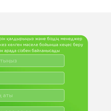
рін қалдырыңыз және біздің менеджер
кез келген мәселе бойынша кеңес беру
н арада сізбен байланысады