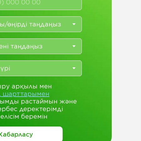
ыру арқылы мен
ің шарттарымен
нымды растаймын және
ербес деректерімді
елісім беремін
Хабарласу