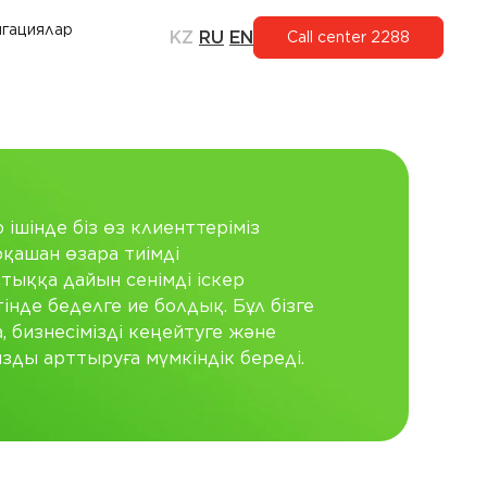
гациялар
KZ
RU
EN
Call center 2288
ішінде біз өз клиенттеріміз
қашан өзара тиімді
ыққа дайын сенімді іскер
тінде беделге ие болдық. Бұл бізге
а, бизнесімізді кеңейтуге және
ды арттыруға мүмкіндік береді.