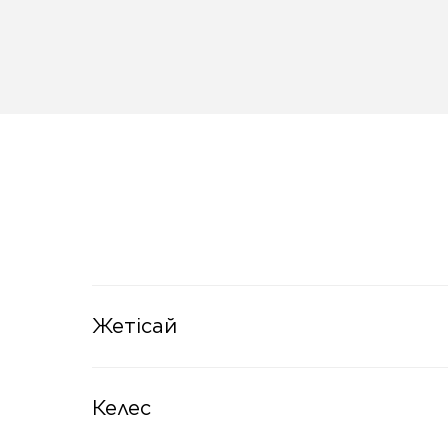
Жетісай
Келес